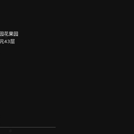
园花果园
元43层