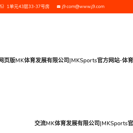
1单元43层33-37号房
j9·com@www.j9.com
网页版MK体育发展有限公司|MKSports官方网站-
交流MK体育发展有限公司|MKSport